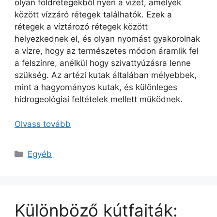
olyan földrétegekből nyeri a vizet, amelyek
között vízzáró rétegek találhatók. Ezek a
rétegek a víztározó rétegek között
helyezkednek el, és olyan nyomást gyakorolnak
a vízre, hogy az természetes módon áramlik fel
a felszínre, anélkül hogy szivattyúzásra lenne
szükség. Az artézi kutak általában mélyebbek,
mint a hagyományos kutak, és különleges
hidrogeológiai feltételek mellett működnek.
Olvass tovább
Kategória
Egyéb
Különböző kútfajták: