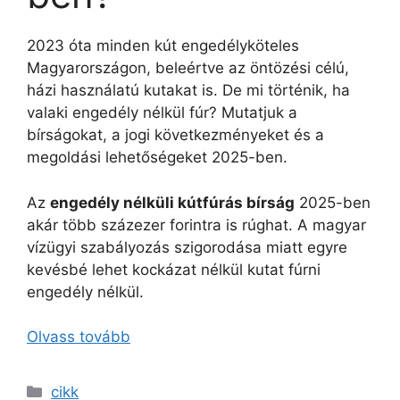
2023 óta minden kút engedélyköteles
Magyarországon, beleértve az öntözési célú,
házi használatú kutakat is. De mi történik, ha
valaki engedély nélkül fúr? Mutatjuk a
bírságokat, a jogi következményeket és a
megoldási lehetőségeket 2025-ben.
Az
engedély nélküli kútfúrás bírság
2025-ben
akár több százezer forintra is rúghat. A magyar
vízügyi szabályozás szigorodása miatt egyre
kevésbé lehet kockázat nélkül kutat fúrni
engedély nélkül.
Olvass tovább
Kategória
cikk