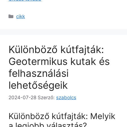
Kategória
cikk
Különböző kútfajták:
Geotermikus kutak és
felhasználási
lehetőségeik
2024-07-28
Szerző:
szabolcs
Különböző kútfajták: Melyik
a legjobb választás?