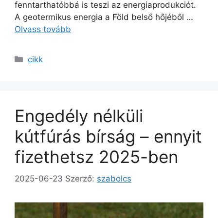
fenntarthatóbbá is teszi az energiaprodukciót.
A geotermikus energia a Föld belső hőjéből …
Olvass tovább
Kategória
cikk
Engedély nélküli
kútfúrás bírság – ennyit
fizethetsz 2025-ben
2025-06-23
Szerző:
szabolcs