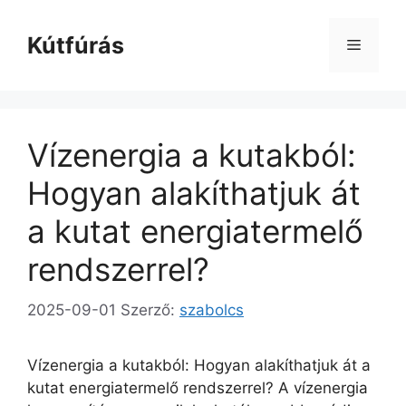
Kilépés
a
Kútfúrás
Menü
tartalomba
Vízenergia a kutakból:
Hogyan alakíthatjuk át
a kutat energiatermelő
rendszerrel?
2025-09-01
Szerző:
szabolcs
Vízenergia a kutakból: Hogyan alakíthatjuk át a
kutat energiatermelő rendszerrel? A vízenergia