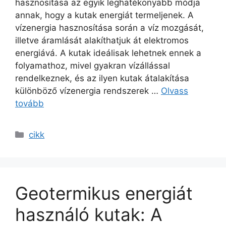
hasznosítása az egyik leghatékonyabb módja
annak, hogy a kutak energiát termeljenek. A
vízenergia hasznosítása során a víz mozgását,
illetve áramlását alakíthatjuk át elektromos
energiává. A kutak ideálisak lehetnek ennek a
folyamathoz, mivel gyakran vízállással
rendelkeznek, és az ilyen kutak átalakítása
különböző vízenergia rendszerek …
Olvass
tovább
Kategória
cikk
Geotermikus energiát
használó kutak: A