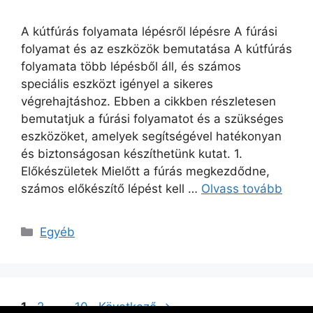
A kútfúrás folyamata lépésről lépésre A fúrási
folyamat és az eszközök bemutatása A kútfúrás
folyamata több lépésből áll, és számos
speciális eszközt igényel a sikeres
végrehajtáshoz. Ebben a cikkben részletesen
bemutatjuk a fúrási folyamatot és a szükséges
eszközöket, amelyek segítségével hatékonyan
és biztonságosan készíthetünk kutat. 1.
Előkészületek Mielőtt a fúrás megkezdődne,
számos előkészítő lépést kell …
Olvass tovább
Kategória
Egyéb
Oldal
Oldal
Oldal
1
2
…
10
Következő
→